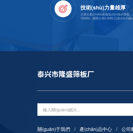
技術(shù)力量雄厚
主要生產(CHǍN)各種
150MM，縫隙小為0.
關(guān)于我們
產(chǎn)品中心
公司動(