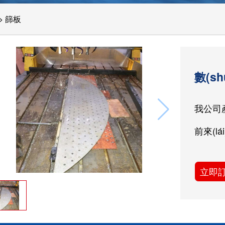
>
篩板
數(s
我公司產
前來(lá
立即訂